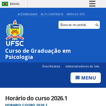
BRASIL
Simplifique!
ACESSIBILIDADE
ALTO CONTRASTE
MAPA DO SITE
Comunica BR
Participe
Acesso à informação
Legislação
Curso de Graduação em
Canais
Psicologia
Área Restrita
Administradores do Site
MENU
Horário do curso 2026.1
HORARIO COORD 2026 1