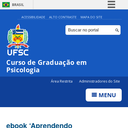
BRASIL
Simplifique!
ACESSIBILIDADE
ALTO CONTRASTE
MAPA DO SITE
Comunica BR
Participe
Acesso à informação
Legislação
Curso de Graduação em
Canais
Psicologia
Área Restrita
Administradores do Site
MENU
ebook ‘Aprendendo