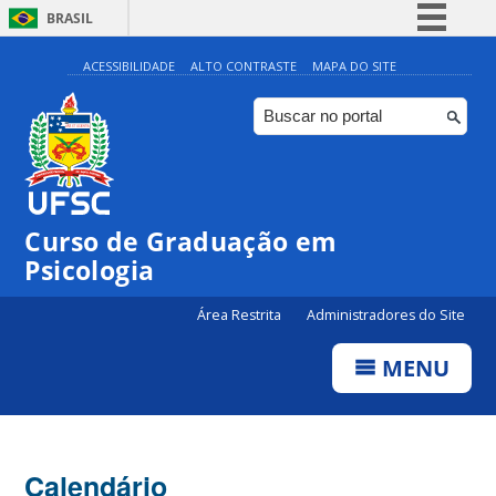
BRASIL
Simplifique!
ACESSIBILIDADE
ALTO CONTRASTE
MAPA DO SITE
Comunica BR
Participe
Acesso à informação
Legislação
Curso de Graduação em
Canais
Psicologia
Área Restrita
Administradores do Site
MENU
Calendário