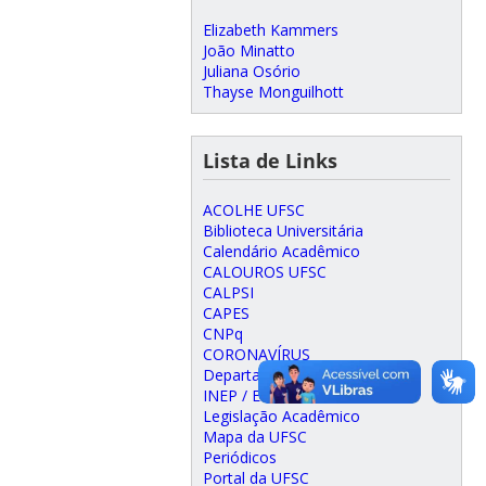
Elizabeth Kammers
João Minatto
Juliana Osório
Thayse Monguilhott
Lista de Links
ACOLHE UFSC
Biblioteca Universitária
Calendário Acadêmico
CALOUROS UFSC
CALPSI
CAPES
CNPq
CORONAVÍRUS
Departamento de Psicologia
INEP / ENADE
Legislação Acadêmico
Mapa da UFSC
Periódicos
Portal da UFSC