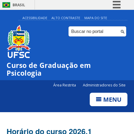
BRASIL
Simplifique!
ACESSIBILIDADE
ALTO CONTRASTE
MAPA DO SITE
Comunica BR
Participe
Acesso à informação
Legislação
Curso de Graduação em
Canais
Psicologia
Área Restrita
Administradores do Site
MENU
Horário do curso 2026.1