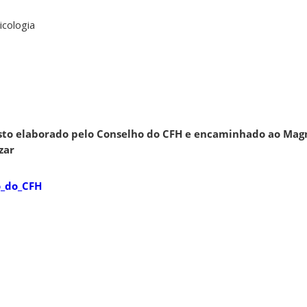
cologia
to elaborado pelo Conselho do CFH e encaminhado ao Magní
zar
o_do_CFH