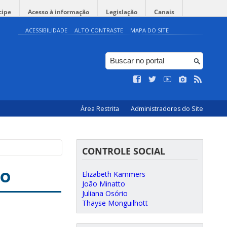
cipe
Acesso à informação
Legislação
Canais
ACESSIBILIDADE
ALTO CONTRASTE
MAPA DO SITE
Área Restrita
Administradores do Site
CONTROLE SOCIAL
so
Elizabeth Kammers
João Minatto
Juliana Osório
Thayse Monguilhott