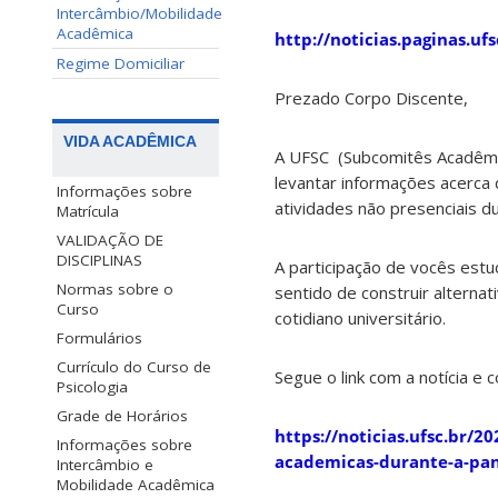
Intercâmbio/Mobilidade
Acadêmica
http://noticias.paginas.uf
Regime Domiciliar
Prezado Corpo Discente,
VIDA ACADÊMICA
A UFSC (Subcomitês Acadêmico
levantar informações acerca 
Informações sobre
atividades não presenciais d
Matrícula
VALIDAÇÃO DE
DISCIPLINAS
A participação de vocês est
Normas sobre o
sentido de construir alternat
Curso
cotidiano universitário.
Formulários
Currículo do Curso de
Segue o link com a notícia e 
Psicologia
Grade de Horários
https://noticias.ufsc.br/2
Informações sobre
academicas-durante-a-pa
Intercâmbio e
Mobilidade Acadêmica