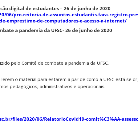
usão digital de estudantes – 26 de junho de 2020
020/06/pro-reitoria-de-assuntos-estudantis-fara-registro-pre
de-emprestimo-de-computadores-e-acesso-a-internet/
ombate a pandemia da UFSC- 26 de junho de 2020
duzido pelo Comitê de combate a pandemia da UFSC.
lerem o material para estarem a par de como a UFSC está se or
mos pedagógicos, administrativos e operacionais.
ufsc.br/files/2020/06/RelatorioCovid19-comit%C3%AA-assess