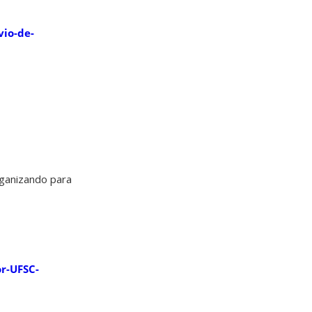
vio-de-
ganizando para
or-UFSC-