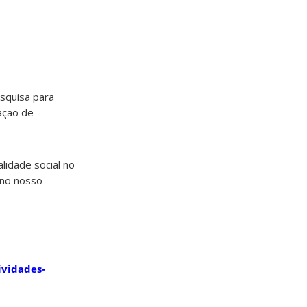
esquisa para
ação de
idade social no
 no nosso
ividades-