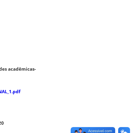
ades acadêmicas-
NAL_1.pdf
20