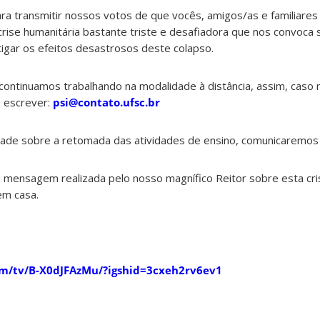
 transmitir nossos votos de que vocês, amigos/as e familiare
ise humanitária bastante triste e desafiadora que nos convoca s
itigar os efeitos desastrosos deste colapso.
ontinuamos trabalhando na modalidade à distância, assim, caso
s escrever:
psi@contato.ufsc.br
de sobre a retomada das atividades de ensino, comunicaremos 
a mensagem realizada pelo nosso magnífico Reitor sobre esta cri
em casa.
om/tv/B-X0dJFAzMu/?igshid=3cxeh2rv6ev1