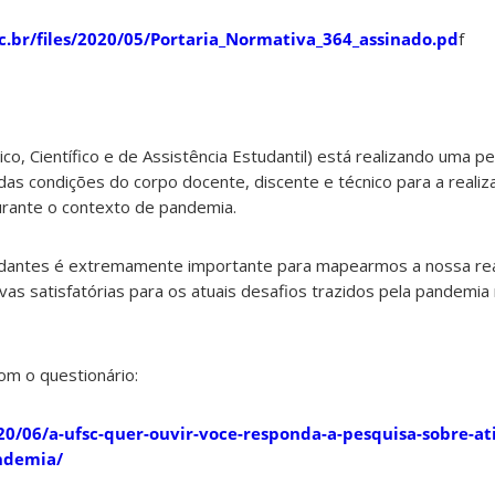
sc.br/files/2020/05/Portaria_Normativa_364_assinado.pd
f
, Científico e de Assistência Estudantil) está realizando uma p
das condições do corpo docente, discente e técnico para a realiz
urante o contexto de pandemia.
udantes é extremamente importante para mapearmos a nossa real
ivas satisfatórias para os atuais desafios trazidos pela pandemia
com o questionário:
020/06/a-ufsc-quer-ouvir-voce-responda-a-pesquisa-sobre-at
ndemia/