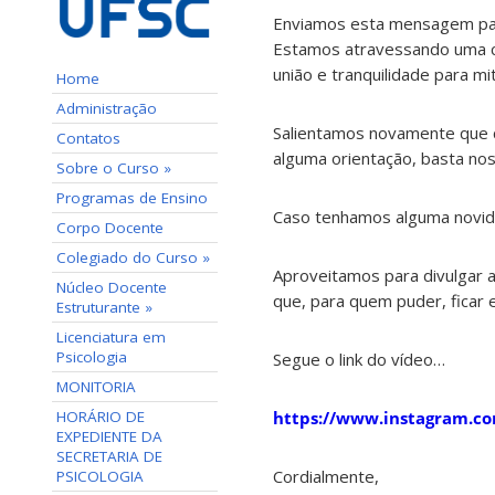
Enviamos esta mensagem para
Estamos atravessando uma cr
união e tranquilidade para m
Home
Administração
Salientamos novamente que c
Contatos
alguma orientação, basta no
Sobre o Curso »
Programas de Ensino
Caso tenhamos alguma novida
Corpo Docente
Colegiado do Curso »
Aproveitamos para divulgar 
Núcleo Docente
que, para quem puder, ficar 
Estruturante »
Licenciatura em
Psicologia
Segue o link do vídeo…
MONITORIA
HORÁRIO DE
https://www.instagram.c
EXPEDIENTE DA
SECRETARIA DE
Cordialmente,
PSICOLOGIA