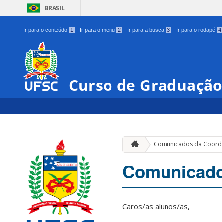
BRASIL
Ir para o conteúdo
1
Ir para o menu
2
Ir para a busca
3
Ir para o rodapé
4
Curso de Graduação
Comunicados da Coord
Comunicado
Caros/as alunos/as,