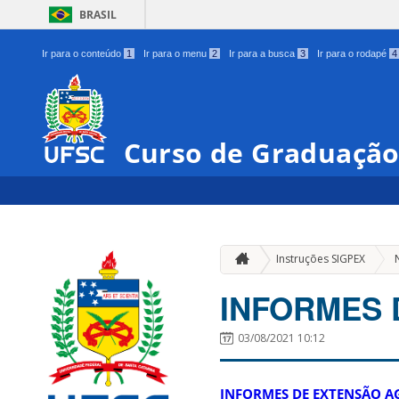
BRASIL
Ir para o conteúdo
1
Ir para o menu
2
Ir para a busca
3
Ir para o rodapé
4
Curso de Graduação
Instruções SIGPEX
INFORMES 
03/08/2021 10:12
INFORMES DE EXTENSÃO A