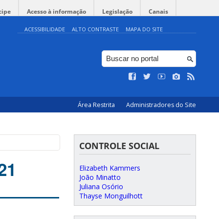
cipe
Acesso à informação
Legislação
Canais
ACESSIBILIDADE
ALTO CONTRASTE
MAPA DO SITE
Área Restrita
Administradores do Site
CONTROLE SOCIAL
21
Elizabeth Kammers
João Minatto
Juliana Osório
Thayse Monguilhott