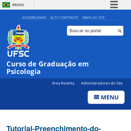
BRASIL
Simplifique!
ACESSIBILIDADE
ALTO CONTRASTE
MAPA DO SITE
Comunica BR
Participe
Acesso à informação
Legislação
Curso de Graduação em
Canais
Psicologia
Área Restrita
Administradores do Site
MENU
Tutorial-Preenchimento-do-