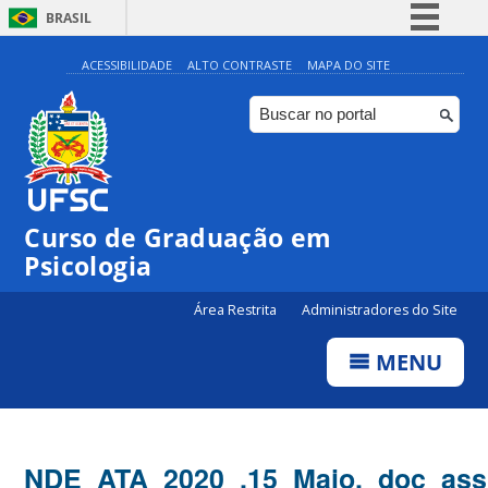
BRASIL
Simplifique!
ACESSIBILIDADE
ALTO CONTRASTE
MAPA DO SITE
Comunica BR
Participe
Acesso à informação
Legislação
Curso de Graduação em
Canais
Psicologia
Área Restrita
Administradores do Site
MENU
NDE_ATA_2020_.15_Maio._doc_ass