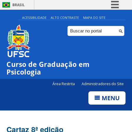
BRASIL
Simplifique!
ACESSIBILIDADE
ALTO CONTRASTE
MAPA DO SITE
Comunica BR
Participe
Acesso à informação
Legislação
Curso de Graduação em
Canais
Psicologia
Área Restrita
Administradores do Site
MENU
Cartaz 8ª edição