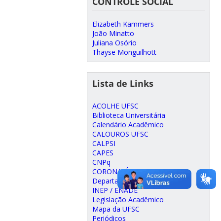
CONTROLE SOCIAL
Elizabeth Kammers
João Minatto
Juliana Osório
Thayse Monguilhott
Lista de Links
ACOLHE UFSC
Biblioteca Universitária
Calendário Acadêmico
CALOUROS UFSC
CALPSI
CAPES
CNPq
CORONAVÍRUS
Departamento de Psicologia
INEP / ENADE
Legislação Acadêmico
Mapa da UFSC
Periódicos